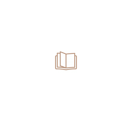
READ MORE
Hãng luật La Défense: Không có tình huống vô vọng, chỉ có
giải pháp không chính xác